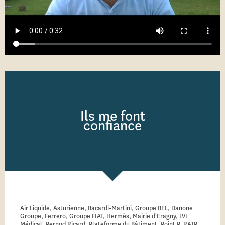
Ils me font
confiance
Air Liquide, Asturienne, Bacardi-Martini, Groupe BEL, Danone
Groupe, Ferrero, Groupe FIAT, Hermès, Mairie d'Eragny, LVL
Médical, Pernod Ricard, Plateforme du Bâtiment, Point P, RATP,