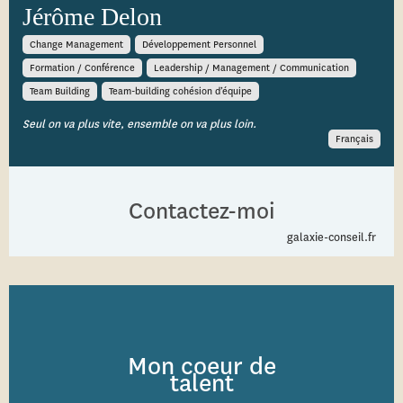
Jérôme Delon
Change Management
Développement Personnel
Formation / Conférence
Leadership / Management / Communication
Team Building
Team-building cohésion d’équipe
Seul on va plus vite, ensemble on va plus loin.
Français
Contactez-moi
galaxie-conseil.fr
Mon coeur de
talent